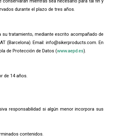
 conservarán mientras sea necesario para tal fin y
rvados durante el plazo de tres años.
n a su tratamiento, mediante escrito acompañado de
AT (Barcelona). Email: info@sikerproducts.com. En
ola de Protección de Datos (
www.aepd.es
).
or de 14 años.
va responsabilidad si algún menor incorpora sus
erminados contenidos.