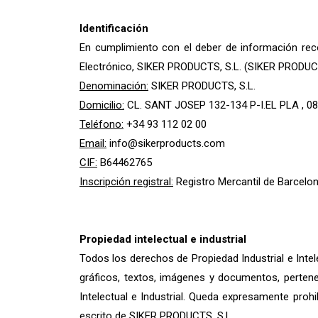
Identificación
En cumplimiento con el deber de información reco
Electrónico, SIKER PRODUCTS, S.L. (SIKER PRODUCTS,
Denominación:
SIKER PRODUCTS, S.L.
Domicilio:
CL. SANT JOSEP 132-134 P-I.EL PLA , 
Teléfono:
+34 93 112 02 00
Email:
info@sikerproducts.com
CIF:
B64462765
Inscripción registral:
Registro Mercantil de Barcelo
Propiedad intelectual e industrial
Todos los derechos de Propiedad Industrial e Intel
gráficos, textos, imágenes y documentos, perten
Intelectual e Industrial. Queda expresamente prohi
escrito de SIKER PRODUCTS, S.L..