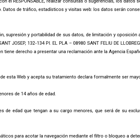
con el RESPONSABLE, realizar consultas o sugerencias, los datos se
 Datos de tráfico, estadísticos y visitas web: los datos serán conse
ón, supresión y portabilidad de sus datos, de limitación y oposició
CL. SANT JOSEP, 132-134 PI. EL PLA – 08980 SANT FELIU DE LLOBREG
n tiene derecho a presentar una reclamación ante la Agencia Españ
os de esta Web y acepta su tratamiento declara formalmente ser may
menores de 14 años de edad.
 de edad que tengan a su cargo menores, que será de su exclusi
ticos para acotar la navegación mediante el filtro o bloqueo a det