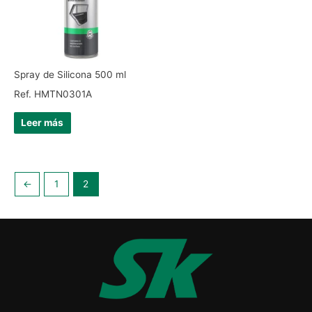
Spray de Silicona 500 ml
Ref. HMTN0301A
Leer más
←
1
2