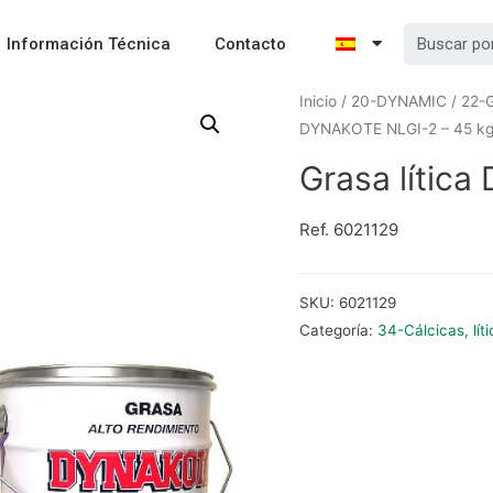
Información Técnica
Contacto
Inicio
/
20-DYNAMIC
/
22-
DYNAKOTE NLGI-2 – 45 k
Grasa lític
Ref. 6021129
SKU:
6021129
Categoría:
34-Cálcicas, lít