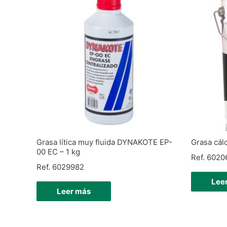
Grasa lítica muy fluida DYNAKOTE EP-
Grasa cál
00 EC – 1 kg
Ref. 6020
Ref. 6029982
Lee
Leer más