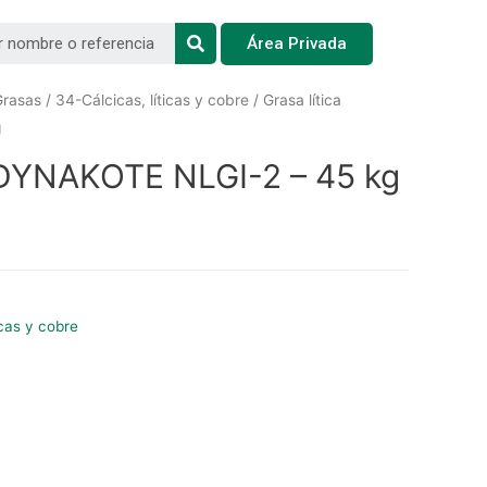
Área Privada
Grasas
/
34-Cálcicas, líticas y cobre
/ Grasa lítica
g
a DYNAKOTE NLGI-2 – 45 kg
icas y cobre