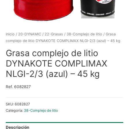
Inicio
/
20-DYNAMIC
/
22-Grasas
/
38-Complejo de litio
/ Grasa
complejo de litio DYNAKOTE COMPLIMAX NLGI-2/3 (azul) – 45 kg
Grasa complejo de litio
DYNAKOTE COMPLIMAX
NLGI-2/3 (azul) – 45 kg
Ref. 6082827
SKU:
6082827
Categoría:
38-Complejo de litio
Descripción