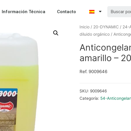
Información Técnica
Contacto
Inicio
/
20-DYNAMIC
/
24-A
diluido orgánico
/ Anticong
Anticongel
amarillo – 20
Ref. 9009646
SKU:
9009646
Categoría:
54-Anticongelan