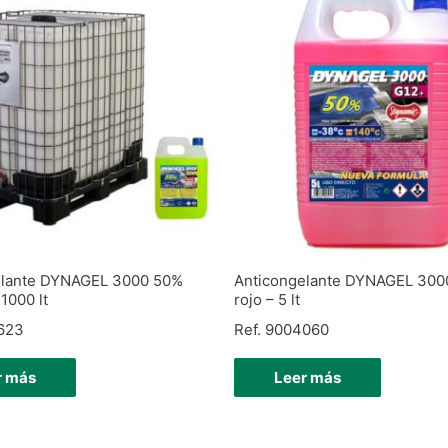
elante DYNAGEL 3000 50%
Anticongelante DYNAGEL 300
 1000 lt
rojo – 5 lt
9623
Ref. 9004060
r más
Leer más