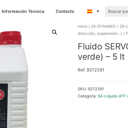
Información Técnica
Contacto
Inicio
/
20-DYNAMIC
/
26-L
dirección, suspensión…)
/ 
Fluido SERV
verde) – 5 lt
Ref. 9272391
SKU:
9272391
Categoría:
64-Líquido ATF 