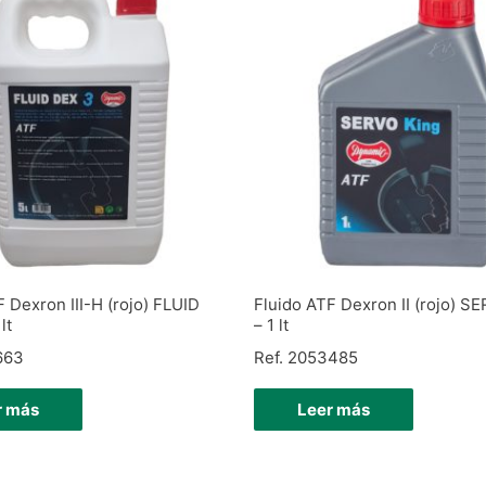
 Dexron III-H (rojo) FLUID
Fluido ATF Dexron II (rojo) S
lt
– 1 lt
663
Ref. 2053485
r más
Leer más